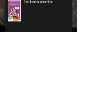
Over hysterie gesproken
Antwoorden vinden op levensvragen
Opening Up, mijn verhaal