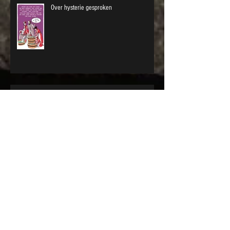
Over hysterie gesproken
Antwoorden vinden op levensvragen
Opening Up, mijn verhaal