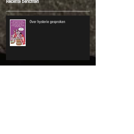
Recente berichten
Over hysterie gesproken
Antwoorden vinden op levensvragen
Opening Up, mijn verhaal